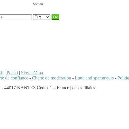
Section
sh
|
Polski
|
Slovenščina
te de confiance
-
Charte de modération
-
Lutte anti spammeurs
-
Polit
 - 44017 NANTES Cedex 1 – France | et ses filiales.