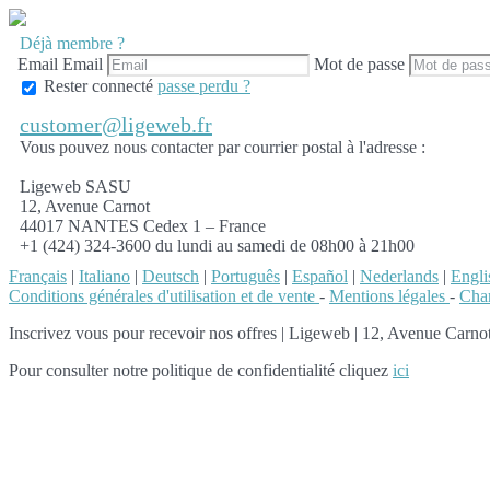
Déjà membre ?
Email
Email
Mot de passe
Rester connecté
passe perdu ?
customer@ligeweb.fr
Vous pouvez nous contacter par courrier postal à l'adresse :
Ligeweb SASU
12, Avenue Carnot
44017 NANTES Cedex 1 – France
+1 (424) 324-3600 du lundi au samedi de 08h00 à 21h00
Français
|
Italiano
|
Deutsch
|
Português
|
Español
|
Nederlands
|
Engli
Conditions générales d'utilisation et de vente
-
Mentions légales
-
Char
Inscrivez vous pour recevoir nos offres
|
Ligeweb | 12, Avenue Carnot
Pour consulter notre politique de confidentialité cliquez
ici